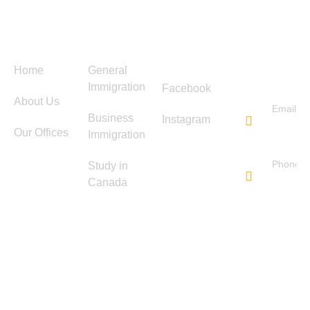
Menu
Services
Follow
Contact
Us
Us
Home
General
Immigration
Facebook
About Us
Email
Business
Instagram
info@ti
Our Offices
Immigration
immigra
Phone
Study in
647-
Canada
572-
0178
TIS IMMIGRATION
Copyright © 2025. All rights